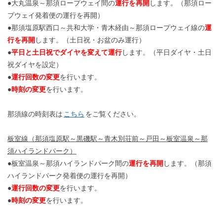
●大丸温泉～那須ロープウェイ間の
運行を再開
します。（那須ロー
プウェイ発着便の運行を再開）
●那須塩原駅西口～共和大学・青木経由～那須ロープウェイ線の
運
行を再開
します。（土日祝・お盆のみ運行）
●
平日と土日祝でダイヤを変えて運行
します。（平日ダイヤ・土日
祝ダイヤを設定）
●
運行回数の変更
を行います。
●
時刻の変更
を行います。
那須線の時刻表は
こちら
をご覧ください。
板室線（那須塩原駅～黒磯駅～青木別荘前～戸田～板室温泉～那
須ハイランドパーク）
●板室温泉～那須ハイランドパーク間の
運行を再開
します。（那須
ハイランドパーク発着便の運行を再開）
●
運行回数の変更
を行います。
●
時刻の変更
を行います。